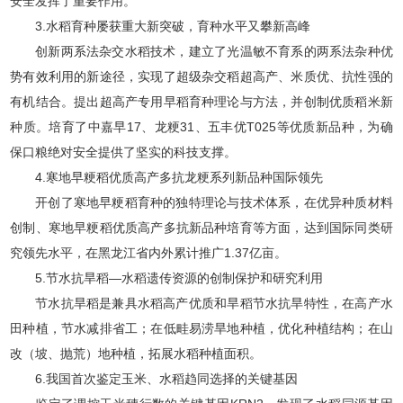
安全发挥了重要作用。
3.水稻育种屡获重大新突破，育种水平又攀新高峰
创新两系法杂交水稻技术，建立了光温敏不育系的两系法杂种优
势有效利用的新途径，实现了超级杂交稻超高产、米质优、抗性强的
有机结合。提出超高产专用早稻育种理论与方法，并创制优质稻米新
种质。培育了中嘉早17、龙粳31、五丰优T025等优质新品种，为确
保口粮绝对安全提供了坚实的科技支撑。
4.寒地早粳稻优质高产多抗龙粳系列新品种国际领先
开创了寒地早粳稻育种的独特理论与技术体系，在优异种质材料
创制、寒地早粳稻优质高产多抗新品种培育等方面，达到国际同类研
究领先水平，在黑龙江省内外累计推广1.37亿亩。
5.节水抗旱稻—水稻遗传资源的创制保护和研究利用
节水抗旱稻是兼具水稻高产优质和旱稻节水抗旱特性，在高产水
田种植，节水减排省工；在低畦易涝旱地种植，优化种植结构；在山
改（坡、抛荒）地种植，拓展水稻种植面积。
6.我国首次鉴定玉米、水稻趋同选择的关键基因