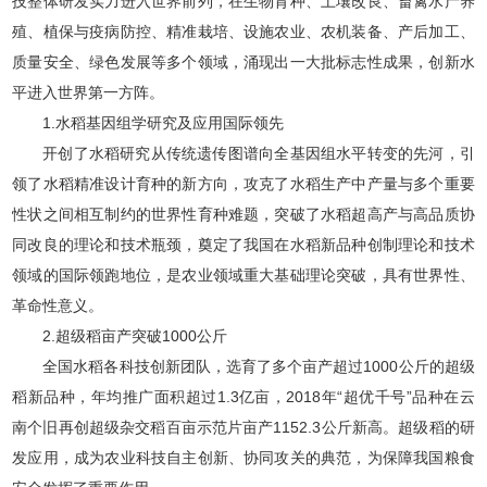
技整体研发实力进入世界前列，在生物育种、土壤改良、畜禽水产养
殖、植保与疫病防控、精准栽培、设施农业、农机装备、产后加工、
质量安全、绿色发展等多个领域，涌现出一大批标志性成果，创新水
平进入世界第一方阵。
1.水稻基因组学研究及应用国际领先
开创了水稻研究从传统遗传图谱向全基因组水平转变的先河，引
领了水稻精准设计育种的新方向，攻克了水稻生产中产量与多个重要
性状之间相互制约的世界性育种难题，突破了水稻超高产与高品质协
同改良的理论和技术瓶颈，奠定了我国在水稻新品种创制理论和技术
领域的国际领跑地位，是农业领域重大基础理论突破，具有世界性、
革命性意义。
2.超级稻亩产突破1000公斤
全国水稻各科技创新团队，选育了多个亩产超过1000公斤的超级
稻新品种，年均推广面积超过1.3亿亩，2018年“超优千号”品种在云
南个旧再创超级杂交稻百亩示范片亩产1152.3公斤新高。超级稻的研
发应用，成为农业科技自主创新、协同攻关的典范，为保障我国粮食