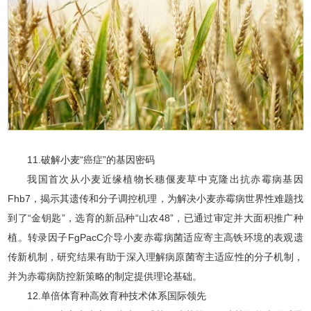
11.破解小麦“癌症”的基因密码
我国首次从小麦近缘植物长穗偃麦草中克隆出抗赤霉病基因
Fhb7，揭示其遗传和分子调控机理，为解决小麦赤霉病世界性难题找
到了“金钥匙”，选育的新品种“山农48”，已通过审定并大面积推广种
植。转录因子FgPacC介导小麦赤霉病菌适应寄主高铁环境的表观遗
传新机制，研究结果有助于深入理解病原菌寄主适应性的分子机制，
并为赤霉病防控新策略的制定提供理论基础。
12.单倍体育种高效育种技术体系国际领先