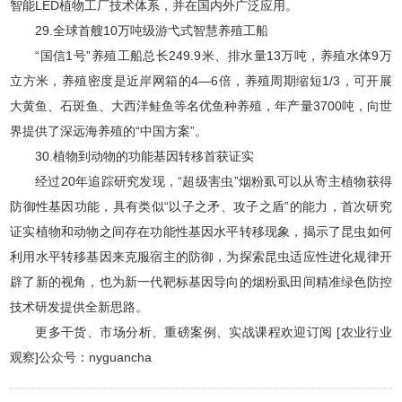
智能LED植物工厂技术体系，并在国内外广泛应用。
29.全球首艘10万吨级游弋式智慧养殖工船
“国信1号”养殖工船总长249.9米、排水量13万吨，养殖水体9万
立方米，养殖密度是近岸网箱的4—6倍，养殖周期缩短1/3，可开展
大黄鱼、石斑鱼、大西洋鲑鱼等名优鱼种养殖，年产量3700吨，向世
界提供了深远海养殖的“中国方案”。
30.植物到动物的功能基因转移首获证实
经过20年追踪研究发现，“超级害虫”烟粉虱可以从寄主植物获得
防御性基因功能，具有类似“以子之矛、攻子之盾”的能力，首次研究
证实植物和动物之间存在功能性基因水平转移现象，揭示了昆虫如何
利用水平转移基因来克服宿主的防御，为探索昆虫适应性进化规律开
辟了新的视角，也为新一代靶标基因导向的烟粉虱田间精准绿色防控
技术研发提供全新思路。
更多干货、市场分析、重磅案例、实战课程欢迎订阅 [农业行业
观察]公众号：nyguancha