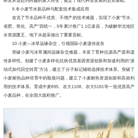
研发从追赶到跨越的重大转变，奠定了现代种业发展的坚实基础。
9.冬小麦节水新品种与配套技术集成应用
攻克了节水品种不优质、不增产的技术难题，实现了小麦“节水、
省肥、简化、高产”四统一，5年累计推广1.1亿多亩，为破解华北地区
水资源匮乏、地下水超采做出了重要贡献。
10.小麦—冰草远缘杂交，引领国际小麦遗传改良
突破小麦与冰草属间远缘杂交难题，丰富了育种抗源高产源和遗
传多样性。创建了小麦多样化抗病优质基因资源创新和加速利用的“滚
动式加代回交转育”方法，建立了分子标记辅助选择技术体系。突破了
小麦耐热品种培育中的瓶颈问题，建立了小麦耐热资源创新和高效利
用的技术体系。育成中麦895、农大1108、农大5181等一批优质高产
小麦品种，在全国大面积推广。