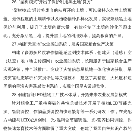
26. “梨树模式”开出了保护利用黑土地“良方”
“梨树模式”通过将废弃的秸秆还给土壤，可以保持永久性土壤覆
盖、最低程度的土壤耕作以及植物物种多样化发展，实现兼顾黑土地
保护与利用，提升了土壤的蓄水量，有效抑制了土壤的沙化问题出
现，充分激活黑土地，提升黑土地的利用效率，提高粮食的产量。
27.构建“天空地”农业感知系统，服务国家粮食生产决策
构建了多源多尺度农作物遥感监测技术体系，创建天（遥感）空
（航空）地（地面传感网）农业感知系统，长期服务于国家粮食生产
宏观决策，并全球推广。突破了灾情信息星机地一体化快速获取、旱
涝灾害动态解析和灾损评估等关键技术，建立了高精度、大尺度和短
周期的旱涝灾害遥感监测系统，实现全国旱灾常规监测。
28.创建智能LED植物工厂技术体系，开拓未来农业发展新模式
针对植物工厂亟待突破的共性关键技术开展了植物LED节能光
源、智能管控、作物品质调控与快速繁育等一系列研发工作，在光配
方构建与LED光源创制、光-温耦合节能调温、光-营养协同调控、作
物快速繁育技术等方面取得了重大突破，创建了我国自主知识产权的