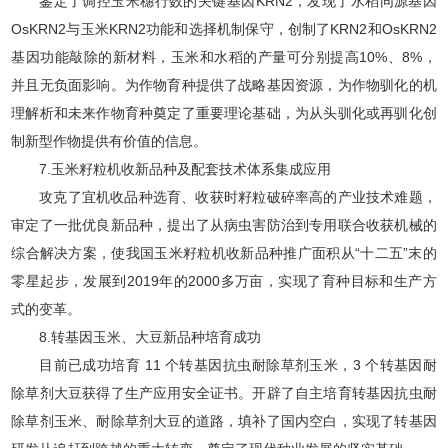
鉴定了调控玉米穗行数的关键基因KRN2，发现了水稻同源基因
OsKRN2与玉米KRN2功能和选择机制保守，创制了KRN2和OsKRN2
基因功能敲除的新材料，玉米和水稻的产量可分别提高10%、8%，
并且无负面影响。为作物育种提供了战略基因资源，为作物驯化的机
理解析和未来作物育种奠定了重要理论基础，为从头驯化或再驯化创
制新型作物提供有价值的信息。
7.玉米籽粒机收新品种及配套技术体系集成应用
攻克了宜机收品种选育、收获时籽粒破碎率高的产业技术难题，
审定了一批优良新品种，提出了从病虫害防治到专用联合收获机械的
综合解决方案，使我国玉米籽粒机收新品种推广面积从“十二五”末的
零星起步，发展到2019年的2000多万亩，实现了育种目标和生产方
式的变革。
8.转基因玉米、大豆新品种培育成功
目前已成功培育 11 个转基因抗虫耐除草剂玉米，3 个转基因耐
除草剂大豆获得了生产应用安全证书。开辟了自主培育转基因抗虫耐
除草剂玉米、耐除草剂大豆的道路，填补了国内空白，实现了转基因