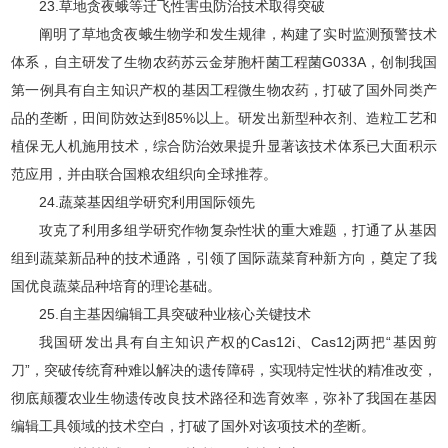
23.草地贪夜蛾等迁飞性害虫防治技术取得突破
阐明了草地贪夜蛾生物学和发生规律，构建了实时监测预警技术
体系，自主研发了生物农药苏云金芽胞杆菌工程菌G033A，创制我国
第一例具有自主知识产权的基因工程微生物农药，打破了国外同类产
品的垄断，田间防效达到85%以上。研发出新型种衣剂、造粒工艺和
植保无人机施用技术，综合防治效果提升显著该技术体系已大面积示
范应用，并由联合国粮农组织向全球推荐。
24.蔬菜基因组学研究利用国际领先
攻克了利用多组学研究作物复杂性状的重大难题，打通了从基因
组到蔬菜新品种的技术通路，引领了国际蔬菜育种新方向，奠定了我
国优良蔬菜品种培育的理论基础。
25.自主基因编辑工具突破种业核心关键技术
我国研发出具有自主知识产权的Cas12i、Cas12j两把“基因剪
刀”，突破传统育种难以解决的遗传障碍，实现特定性状的精准改变，
彻底颠覆农业生物遗传改良技术路径和选育效率，弥补了我国在基因
编辑工具领域的技术空白，打破了国外对该项技术的垄断。