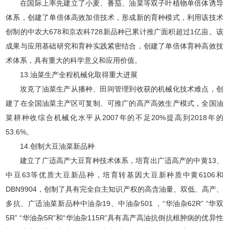
在国际上率先建立了小麦、番茄、油菜等双子叶植物单倍体诱导
体系，创建了单倍体高效加倍技术，形成新的育种模式，利用该技术
创制的中农大678和京农科728新品种已累计推广面积超过1亿亩。该
成果与应用基础研究和育种实践紧密结合，创建了单倍体育种高效技
术体系，具有重大的科学意义和应用价值。
13.油菜生产全程机械化取得重大进展
攻克了油菜生产从播种、田间管理到收获的机械化技术难点，创
建了在全国油菜主产区可复制、可推广的高产高效生产模式，全国油
菜耕种收综合机械化水平从2007年的不足20%提高到2018年的
53.6%。
14.创制大豆油菜新品种
建立了广适高产大豆育种技术体系，培育出广适高产的中黄13、
中豆63等优质大豆新品种，培育转基因大豆新种质中黄6106和
DBN9904，创制了具有完全自主知识产权的高含油量、双低、高产、
多抗、广适油菜新品种中油杂19、中油杂501 ，“华油杂62R” “华双
5R” “华油杂5R”和“华油杂115R”具有高产高油抗倒抗根肿病的优异性