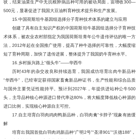
状，结束油菜生产中无抗根肿病品种可用的被动局面，亩增收300—
500元，显著促进了我国大豆油料育种技术提升和生产发展。
15.中国荷斯坦牛基因组选择分子育种技术体系的建立与应用
创建了具有自主知识产权的中国荷斯坦牛基因组选择分子育种技
术体系，被农业农村部指定为我国荷斯坦青年公牛遗传评估的唯一方
法，2012年起在全国推广使用，提高了种牛选择的可靠性，大幅度缩
短了育种周期，加快了遗传进展，整体提升了我国奶牛育种水平。
16.乡村振兴路上“领头牛”——华西牛
历时43年的杂交改良和持续选育，我国成功培育出肉牛新品种
“华西牛”，已经审定获得国家畜禽新品种证书，生产性能和综合品质
与国外主要凭证性能持平。预计到2027年，年提供进站种公牛500
头，主导品种核心种源进口替代率达80%，将大幅度降低核心种源的
进口比例，实现核心种源自主可控。
17.自主培育白羽肉鸡肉鸭新品种，白羽肉禽“卡脖子”现象有效缓
解
培育出我国首批白羽肉鸡新品种“广明2号”“圣泽901”“沃德188”，