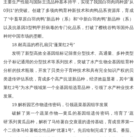
主要生产性能与国际主流品种基本持平，实现了我国白羽肉鸡种源“从
0到1”的突破。创建了多项肉鸭育种新技术和肉鸭品系资源库，育成
了“中畜草原白羽肉鸭”新品种（系）和“中新白羽肉鸭”新品种（系）
以及抗基因3型鸭甲肝病毒的专门化品系，打破了樱桃谷鸭等国外品
种对中国市场的垄断。
18.耐高温的栉孔扇贝“蓬莱红2号”
发明了新型高效全基因组标记筛查分型技术、高通量、多种类型
分子标记通用的分型技术等系列技术，突破了水产生物全基因组育种
分析的技术瓶颈，开发了贝类分子育种技术和具有完全知识产权的贝
类遗传评估系统，育成多个高产抗逆新品种，经济效益显著，其中“蓬
莱红2号”为水产领域第一个全基因组选育品种，引领了水产种业技术
发展。
19.解析园艺作物遗传密码，引领蔬菜基因组学发展
破解了第一个蔬菜作物—黄瓜的基因组遗传密码，培育了‘蔬
研’系列黄瓜品种，解析了马铃薯自交衰退的遗传基础，育成世界第一
个二倍体马铃薯概念性品种“优薯1号”。先后绘制完成了黄瓜、番茄、