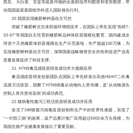
西瓜、大白菜、甘蓝等蔬菜作物的全基因组序列图谱和变异图谱，带
动我国蔬菜基因组学科进入国际领先行列。
20.我国实现橡胶树种源自主可控
突破了橡胶树次生体胚循环增殖技术，在国际上率先实现“热研7-
33-97”等我国自主培育的橡胶树品种体胚苗规模化繁育。国内建成全
球首个天然橡胶体胚苗规模化生产示范基地，年产能超100万株，为
实现橡胶树种源自主可控，保障国家战略物资安全供给和促进产业高
质量发展提供了科技支撑。
21. H7N9禽流感疫苗研发成功并大规模应用
禽流感疫苗研发创新团队在国际上率先研发出高效H5/H7二价禽
流感灭活疫苗，阻断了H7N9病毒从动物向人类传播，是“从动物源头
控制人兽共患传染病”的成功典范。
22.猪病毒性腹泻三联活疫苗研发成功并应用
攻克了3种猪腹泻病毒疫苗创制和生产中的世界性难题，实现了
“一针防三病”的效果，该产品累计推广应用超过6000余万头母猪，为
我国生猪产业健康发展做出了重要贡献。