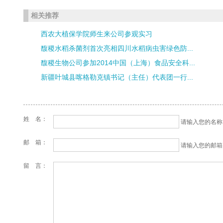
相关推荐
西农大植保学院师生来公司参观实习
馥稷水稻杀菌剂首次亮相四川水稻病虫害绿色防...
馥稷生物公司参加2014中国（上海）食品安全科...
新疆叶城县喀格勒克镇书记（主任）代表团一行...
姓 名：
请输入您的名称 (
邮 箱：
请输入您的邮箱 (
留 言：