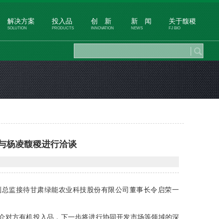
解决方案
投入品
创 新
新 闻
关于馥稷
SOLUTION
PRODUCTS
INNOVATION
NEWS
FJ BIO
与杨凌馥稷进行洽谈
飞副总监接待甘肃绿能农业科技股份有限公司董事长令启荣一
介对方有机投入品，下一步将进行协同开发市场等领域的深