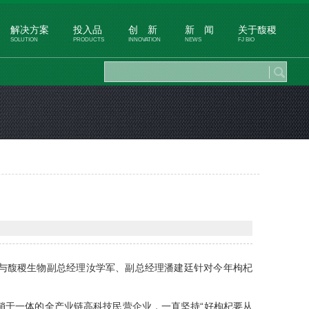
解决方案
投入品
创 新
新 闻
关于馥稷
SOLUTION
PRODUCTS
INNOVATION
NEWS
FJ BIO
与馥稷生物副总经理汝学军、副总经理潘建廷针对今年枸杞
销于一体的全产业链高科技民营企业，一直坚持“好枸杞要从