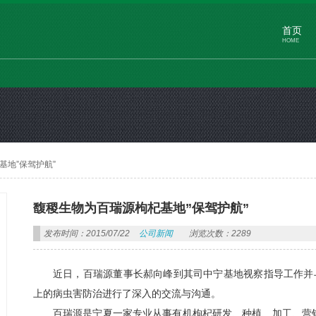
首页
HOME
基地”保驾护航”
馥稷生物为百瑞源枸杞基地”保驾护航”
发布时间：2015/07/22
公司新闻
浏览次数：2289
近日，百瑞源董事长郝向峰到其司中宁基地视察指导工作并
上的病虫害防治进行了深入的交流与沟通。
百瑞源是宁夏一家专业从事有机枸杞研发、种植、加工、营