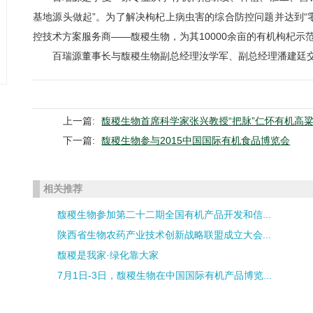
基地源头做起”。为了解决枸杞上病虫害的综合防控问题并达到“
控技术方案服务商——馥稷生物，为其10000余亩的有机枸杞示
百瑞源董事长与馥稷生物副总经理汝学军、副总经理潘建廷
上一篇:
馥稷生物首席科学家张兴教授“把脉”仁怀有机高
下一篇:
馥稷生物参与2015中国国际有机食品博览会
相关推荐
馥稷生物参加第二十二期全国有机产品开发和信...
陕西省生物农药产业技术创新战略联盟成立大会...
馥稷是我家·绿化靠大家
7月1日-3日，馥稷生物在中国国际有机产品博览...