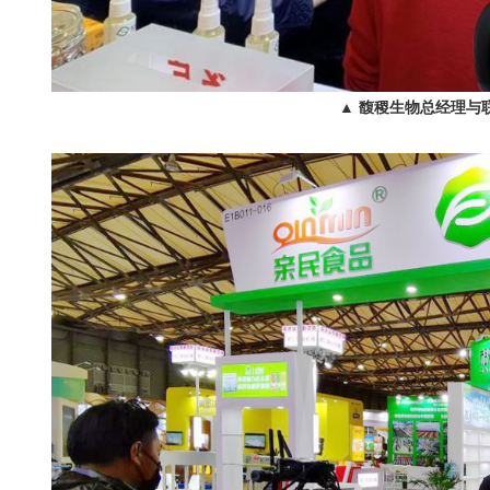
▲ 馥稷生物总经理与