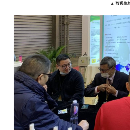
▲ 馥稷生