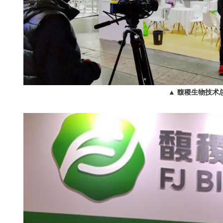
▲ 馥稷生物技术