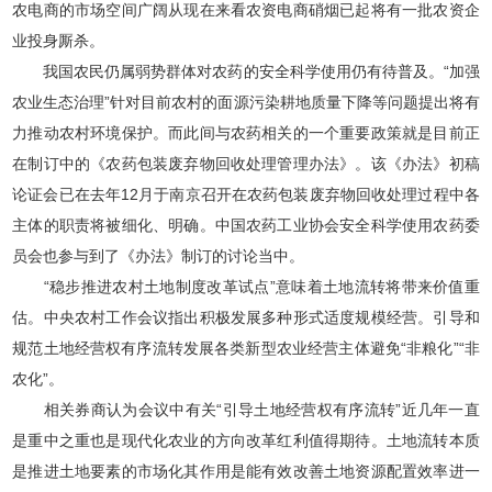
农电商的市场空间广阔从现在来看农资电商硝烟已起将有一批农资企
业投身厮杀。
我国农民仍属弱势群体对农药的安全科学使用仍有待普及。“加强
农业生态治理”针对目前农村的面源污染耕地质量下降等问题提出将有
力推动农村环境保护。而此间与农药相关的一个重要政策就是目前正
在制订中的《农药包装废弃物回收处理管理办法》。该《办法》初稿
论证会已在去年12月于南京召开在农药包装废弃物回收处理过程中各
主体的职责将被细化、明确。中国农药工业协会安全科学使用农药委
员会也参与到了《办法》制订的讨论当中。
“稳步推进农村土地制度改革试点”意味着土地流转将带来价值重
估。中央农村工作会议指出积极发展多种形式适度规模经营。引导和
规范土地经营权有序流转发展各类新型农业经营主体避免“非粮化”“非
农化”。
相关券商认为会议中有关“引导土地经营权有序流转”近几年一直
是重中之重也是现代化农业的方向改革红利值得期待。土地流转本质
是推进土地要素的市场化其作用是能有效改善土地资源配置效率进一