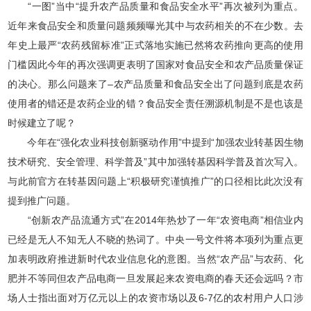
“一图”当中“提升农产品质量和食品安全水平”再次被列为重点。
近年来食品安全和质量问题频频曝光其中与农药相关的不在少数。去
年史上最严“农药残留标准”正式落地实施已然将农药推向更高的使用
门槛因此今年的再次强调更表明了国家对食品安全和农产品质量保证
的决心。那么问题来了–农产品质量和食品安全出了问题到底是农药
使用者的错还是农药企业的错？食品安全责任溯源机制是不是也该是
时候建立了呢？
今年在“强化农业科技创新驱动作用”中提到“加强农业转基因生物
技术研究、安全管理、科学普及”其中加强转基因科学普及首次写入。
与此前官方在转基因问题上“积极研究谨慎推广”的口径相比此次没有
提到推广问题。
“创新农产品流通方式”在2014年热炒了一年“农资电商”相信业内
已经是无人不知无人不晓的热词了。中央一号文件将本项列为重点更
加表明政府推进新时代农业信息化的意图。当然“农产品”与农药、化
肥并不等同但农产品电商一旦发展起来农资电商的春天还会远吗？市
场人士指出面对万亿元以上的农资市场以及6-7亿的农村用户人口涉