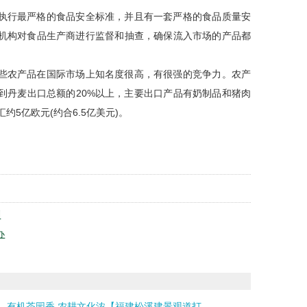
行最严格的食品安全标准，并且有一套严格的食品质量安
机构对食品生产商进行监督和抽查，确保流入市场的产品都
农产品在国际市场上知名度很高，有很强的竞争力。农产
到丹麦出口总额的20%以上，主要出口产品有奶制品和猪肉
5亿欧元(约合6.5亿美元)。
划
办
有机茶园香 农耕文化浓【福建松溪建景观道打...