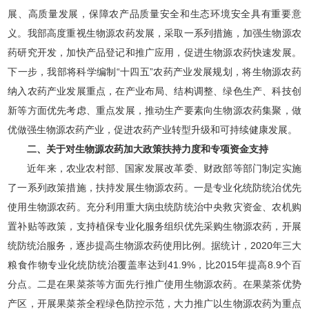
展、高质量发展，保障农产品质量安全和生态环境安全具有重要意
义。我部高度重视生物源农药发展，采取一系列措施，加强生物源农
药研究开发，加快产品登记和推广应用，促进生物源农药快速发展。
下一步，我部将科学编制“十四五”农药产业发展规划，将生物源农药
纳入农药产业发展重点，在产业布局、结构调整、绿色生产、科技创
新等方面优先考虑、重点发展，推动生产要素向生物源农药集聚，做
优做强生物源农药产业，促进农药产业转型升级和可持续健康发展。
二、关于对生物源农药加大政策扶持力度和专项资金支持
近年来，农业农村部、国家发展改革委、财政部等部门制定实施
了一系列政策措施，扶持发展生物源农药。一是专业化统防统治优先
使用生物源农药。充分利用重大病虫统防统治中央救灾资金、农机购
置补贴等政策，支持植保专业化服务组织优先采购生物源农药，开展
统防统治服务，逐步提高生物源农药使用比例。据统计，2020年三大
粮食作物专业化统防统治覆盖率达到41.9%，比2015年提高8.9个百
分点。二是在果菜茶等方面先行推广使用生物源农药。在果菜茶优势
产区，开展果菜茶全程绿色防控示范，大力推广以生物源农药为重点