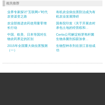
相关推荐
业界专家探讨“互联网+”时代
有机农业病虫害防治成为有
农资谋变之路
机农业发展障碍
农业部推进农药使用量零增
国务院印发《关于开展农村
长行动
承包土地的经营权和...
中国、欧美、日本等国对生
Certis公司解淀粉芽孢杆菌
物农药界定的区别
生物杀菌剂拟获加拿...
2015年全国重大病虫害预测
生物型种衣剂在浙江首创成
（一）
功