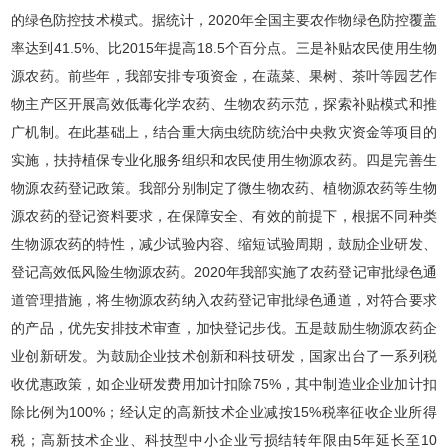
的绿色防控技术模式。据统计，2020年全国主要农作物绿色防控覆盖
率达到41.5%、比2015年提高18.5个百分点。三是补贴农民使用生物
源农药。前些年，我部安排专项资金，在蔬菜、果树、茶叶等园艺作
物主产区开展高效低毒化学农药、生物农药示范，探索补贴模式和推
广机制。在此基础上，结合重大病虫统防统治中央救灾资金等项目的
实施，扶持植保专业化服务组织和农民使用生物源农药。四是完善生
物源农药登记政策。我部分别制定了微生物农药、植物源农药等生物
源农药的登记资料要求，在保障安全、有效的前提下，根据不同种类
生物源农药的特性，减少试验内容、缩短试验周期，鼓励企业研发、
登记高效低风险生物源农药。2020年我部实施了农药登记审批绿色通
道管理措施，将生物源农药纳入农药登记审批绿色通道，对符合要求
的产品，优先安排技术审查，加快登记步伐。五是鼓励生物源农药企
业创新研发。为鼓励企业技术创新和科技研发，国家出台了一系列税
收优惠政策，如企业研发费用加计扣除75%，其中制造业企业加计扣
除比例为100%；经认定的高新技术企业减按15%税率征收企业所得
税；高新技术企业、科技型中小企业亏损结转年限由5年延长至10