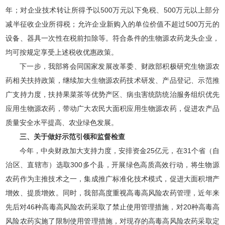
年；对企业技术转让所得予以500万元以下免税、500万元以上部分
减半征收企业所得税；允许企业新购入的单位价值不超过500万元的
设备、器具一次性在税前扣除等。符合条件的生物源农药龙头企业，
均可按规定享受上述税收优惠政策。
下一步，我部将会同国家发展改革委、财政部积极研究生物源农
药相关扶持政策，继续加大生物源农药技术研发、产品登记、示范推
广支持力度，扶持果菜茶等优势产区、病虫害统防统治服务组织优先
应用生物源农药，带动广大农民大面积应用生物源农药，促进农产品
质量安全水平提高、农业绿色发展。
三、关于做好示范引领和监督检查
今年，中央财政加大支持力度，安排资金25亿元，在31个省（自
治区、直辖市）选取300多个县，开展绿色高质高效行动，将生物源
农药作为主推技术之一，集成推广标准化技术模式，促进大面积增产
增效、提质增效。同时，我部高度重视高毒高风险农药管理，近年来
先后对46种高毒高风险农药采取了禁止使用管理措施，对20种高毒高
风险农药实施了限制使用管理措施，对现存的高毒高风险农药采取定