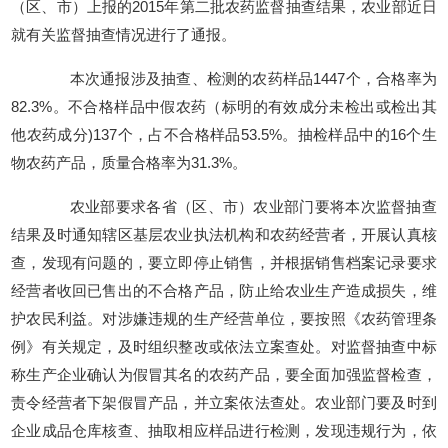
（区、市）上报的
2015
年第二批农药监督抽查结果，农业部近日
就有关监督抽查情况进行了通报。
本次通报涉及抽查、检测的农药样品
1447
个，合格率为
82.3%
。不合格样品中假农药（标明的有效成分未检出或检出其
他农药成分
)137
个，占不合格样品
53.5%
。抽检样品中的
16
个生
物农药产品，质量合格率为
31.3%
。
农业部要求各省（区、市）农业部门要将本次监督抽查
结果及时通知辖区基层农业执法机构和农药经营者，开展认真核
查，发现有问题的，要立即停止销售，并根据销售档案记录要求
经营者收回已售出的不合格产品，防止给农业生产造成损失，维
护农民利益。对涉嫌违规的生产经营单位，要按照《农药管理条
例》有关规定，及时组织整改或依法立案查处。对监督抽查中标
称生产企业确认为假冒其名的农药产品，要全面加强监督检查，
责令经营者下架假冒产品，并立案依法查处。农业部门要及时到
企业成品仓库核查、抽取相应样品进行检测，发现违规行为，依