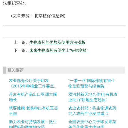
法组织查处。
(文章来源：北京植保信息网)
上一篇:
生物农药的优势及使用方法浅析
下一篇:
未来生物农药有望坐上“头把交椅”
相关推荐
农业部办公厅关于印发
“一带一路”国际作物有害生
《2015年种植业工作要点...
物监测预警与绿色防...
丹麦有机产品出口亚洲大幅
双河村新天地合作社|有机农
增长
业助力“耕地生态还原”
就要健康 老翁种出有机豆苗
农业农村部：将生物源农药
王国
纳入农药产业发展重点
助力农业可持续发展：微生
全国农技中心关于印发果菜
物肥料和微生物农药
茶等作物重大病虫害...