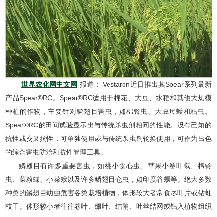
世界农化网中文网
报道： Vestaron近日推出其Spear系列最新
产品Spear®RC。Spear®RC适用于棉花、大豆、水稻和其他大规模
种植的作物，主要针对鳞翅目害虫，如棉铃虫、大豆尺蠖和粘虫。
Spear®RC的田间试验显示出与传统杀虫剂相同的性能。没有已知的
抗性或交叉抗性，可单独使用或与传统杀虫剂轮换使用，可作为出色
的综合害虫防治和抗性管理工具。
鳞翅目有许多重要害虫，如桃小食心虫、苹果小卷叶蛾、棉铃
虫、菜粉蝶、小菜蛾以及许多鳞翅目仓虫，如印度谷螟等。绝大多数
种类的鳞翅目幼虫危害各类栽培植物，体形较大者常食尽叶片或钻蛀
枝干。体形较小者往往卷叶、缀叶、结鞘、吐丝结网或钻入植物组织