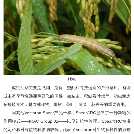
粘虫
成虫活动主要是飞翔、觅食、交配和寻找适宜的产卵场所。有些
成虫有季节性远距离迁飞的习性，如粘虫、稻纵卷叶螟等。幼虫绝大
多数植食性，是农林作物、果树、茶叶、蔬菜、花卉等的重要害虫。
同其他Vestaron Spear产品一样，Spear®RC提供了一种新颖的
作用模式——IRAC Group 32——以促进抗性管理。Spear®RC精准
的定位和对有益物种影响较低，代表了Vestaron对生物多样性的影响