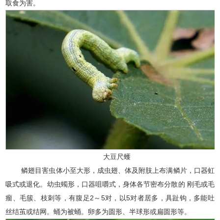
取食为害。
大豆尺蠖
鳞翅目害虫体小至大形，成虫翅、体及附肢上布满鳞片，口器虹
吸式或退化。幼虫蠋形，口器咀嚼式，身体各节密布分散的 刚毛或毛
瘤、毛簇、枝刺等，有腹足2～5对，以5对者居多，具趾钩，多能吐
丝结茧或结网。蛹为被蛹。卵多为圆形、半球形或扁圆形等。