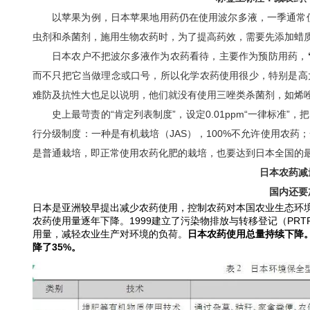
以苹果为例，日本苹果地用药仍在使用波尔多液，一季通常
虫剂和杀菌剂，施用生物农药时，为了提高药效，需要先添加蜡
日本农户不把波尔多液作为农药看待，主要作为预防用药，
而不只把它当做理念或口号，所以化学农药使用很少，特别是高
难防及抗性大也足以说明，他们就没有使用三唑类杀菌剂，如烯
史上最苛责的“肯定列表制度”，设定0.01ppm“一律标准
行分级制度：一种是有机栽培（JAS），100%不允许使用农药
是普通栽培，即正常使用农药化肥的栽培，也要达到日本全国的
日本农药减
国内还要
日本是亚洲较早提出减少农药使用，控制农药对本国农业生态环境
农药使用量逐年下降。1999建立了污染物排放与转移登记（PR
用量，减轻农业生产对环境的负荷。
日本农药使用总量持续下降。2
降了35%。