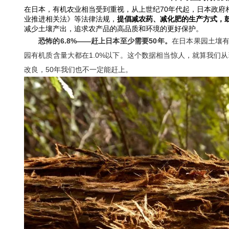
在日本，有机农业相当受到重视，从上世纪70年代起，日本政府
业推进相关法》等法律法规，
提倡减农药、减化肥的生产方式，
减少土壤产出，追求农产品的高品质和环境的更好保护。
恐怖的6.8%——赶上日本至少需要50年。
在日本果园土壤有
园有机质含量大都在1.0%以下。这个数据相当惊人，就算我们
改良，50年我们也不一定能赶上。