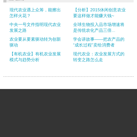
现代农业遇上众筹，能擦出
【分析】2015休闲创意农业
怎样火花？
要这样做才能赚大钱~
中央一号文件指明现代农业
全球生物投入品市场增速将
发展之路
是传统农化产品三倍...
农业要从要素驱动转为创新
学会讲故事——把农产品的
驱动
“成长过程”卖给消费者
【有机农业】有机农业发展
现代农业：农业发展方式的
模式与趋势分析
转变之路怎么走