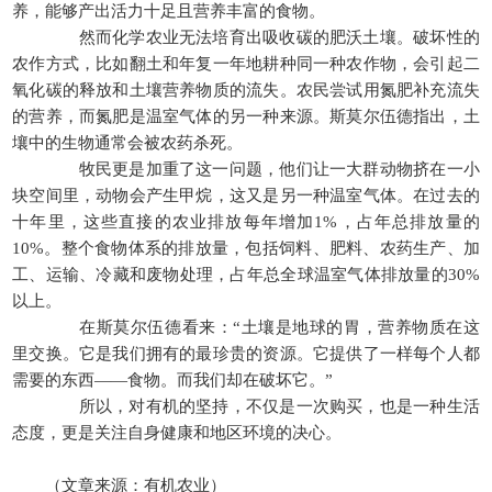
养，能够产出活力十足且营养丰富的食物。
然而化学农业无法培育出吸收碳的肥沃土壤。破坏性的
农作方式，比如翻土和年复一年地耕种同一种农作物，会引起二
氧化碳的释放和土壤营养物质的流失。农民尝试用氮肥补充流失
的营养，而氮肥是温室气体的另一种来源。斯莫尔伍德指出，土
壤中的生物通常会被农药杀死。
牧民更是加重了这一问题，他们让一大群动物挤在一小
块空间里，动物会产生甲烷，这又是另一种温室气体。在过去的
十年里，这些直接的农业排放每年增加1%，占年总排放量的
10%。整个食物体系的排放量，包括饲料、肥料、农药生产、加
工、运输、冷藏和废物处理，占年总全球温室气体排放量的30%
以上。
在斯莫尔伍德看来：“土壤是地球的胃，营养物质在这
里交换。它是我们拥有的最珍贵的资源。它提供了一样每个人都
需要的东西——食物。而我们却在破坏它。”
所以，对有机的坚持，不仅是一次购买，也是一种生活
态度，更是关注自身健康和地区环境的决心。
（文章来源：有机农业）