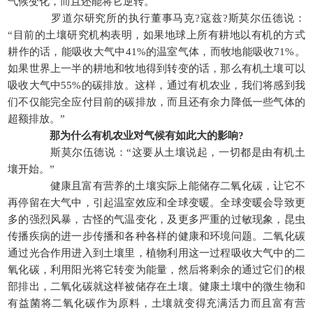
气候变化，而且还能将它逆转。
罗道尔研究所的执行董事马克?寇兹?斯莫尔伍德说：
“目前的土壤研究机构表明，如果地球上所有耕地以有机的方式
耕作的话，能吸收大气中41%的温室气体，而牧地能吸收71%。
如果世界上一半的耕地和牧地得到转变的话，那么有机土壤可以
吸收大气中55%的碳排放。这样，通过有机农业，我们将感到我
们不仅能完全应付目前的碳排放，而且还有余力降低一些气体的
超额排放。”
那为什么有机农业对气候有如此大的影响?
斯莫尔伍德说：“这要从土壤说起，一切都是由有机土
壤开始。”
健康且富有营养的土壤实际上能储存二氧化碳，让它不
再停留在大气中，引起温室效应和全球变暖。全球变暖会导致更
多的强烈风暴，古怪的气温变化，及更多严重的过敏现象，昆虫
传播疾病的进一步传播和各种各样的健康和环境问题。二氧化碳
通过光合作用进入到土壤里，植物利用这一过程吸收大气中的二
氧化碳，利用阳光将它转变为能量，然后将剩余的通过它们的根
部排出，二氧化碳就这样被储存在土壤。健康土壤中的微生物和
有益菌将二氧化碳作为原料，土壤就变得充满活力而且富有营