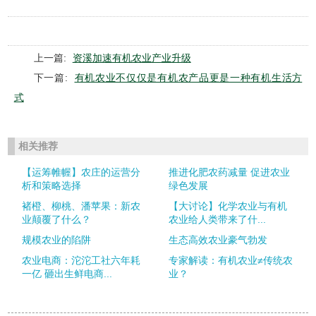
上一篇:
资溪加速有机农业产业升级
下一篇:
有机农业不仅仅是有机农产品更是一种有机生活方
式
相关推荐
【运筹帷幄】农庄的运营分
推进化肥农药减量 促进农业
析和策略选择
绿色发展
褚橙、柳桃、潘苹果：新农
【大讨论】化学农业与有机
业颠覆了什么？
农业给人类带来了什...
规模农业的陷阱
生态高效农业豪气勃发
农业电商：沱沱工社六年耗
专家解读：有机农业≠传统农
一亿 砸出生鲜电商...
业？