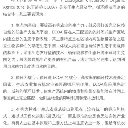
生态循环有机农 业（Ecological Circulation Organic
Agriculture, 以下简称 ECOA）是基于生态经济学、循环经济理论的
结合体，其主要表现为：
1. 生态为基础：要提高有机农业的生产力，就必须打破完全依赖
自然的低生产力生态平衡，ECOA 要在人工配置的的封闭式生产区域
内建立新的生态平衡系统，其主要特点是在区域内高生物量基础上建
立生物多样性的动态生态平衡，体现人类在遵循自然界生态平衡规律
的基础上，采用生态友好型的技术，确保能够在生态环境承载能力范
围之内，最大限度地生产更多的有机产品，满足市场的需求，达到利
用自然的力量改造自然的目的。
2. 循环为核心：循环是 ECOA 的核心，高效率的循环技术是决定
因素。生态农业和有机农业都强调循环的作用。ECOA应采用先进
的、成熟的循环技术，使生产系统内的物质和能量交换能够在时间上
和空间上完全匹配，做到生物量的即时利用和无排放利用。
3. 有机为标准：生态农业从提出到现在，没有统一的标准和模
式，难以以工程化的形式普及推广，而且标准的缺乏也无法实施产业
化。有机农业在基本原理和主要方法上与生态农业一致，但是有机农