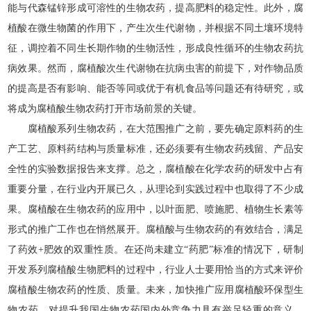
能与代森锰锌形成可溶性的生物农药，提高肥料的稳定性。此外，腐
植酸在微生物菌的作用下，产生次生代谢物，并根据不同土壤环境特
征，调控着不同生长期作物的生物活性，形成良性循环的生物农药抗
病效果。然而，腐植酸次生代谢物在抗病虫害的前提下，对作物品质
的提高是否有影响、能否等同或优于有机食品等问题还有待研究，或
将成为腐植酸生物农药打开市场前景的关键。
腐植酸系列生物农药，在大范围推广之前，要先确定原料药的生
产工艺、原料药结构与质量标准，还必须要有生物农药残留、产品安
全性的实验数据报告来支撑。总之，腐植酸在化学农药的研发中占有
重要分量，在行业内开展已久，从理论到实践过程中也取得了不少成
果。腐植酸在生物农药的应用中，以叶面肥、喷施肥、植物生长素等
形式的推广工作也在悄然展开。腐植酸与生物农药的有效结合，满足
了药效+肥效的双重性质。在还尚未建立“药肥”标准的情况下，研制
开发系列腐植酸生物肥料的过程中，行业人士要用恰当的方式来评价
腐植酸生物农药的性质、质量。未来，加快推广应用腐植酸环保型生
物农药，对提升我国生物农药国内外竞争力具有举足轻重的意义。