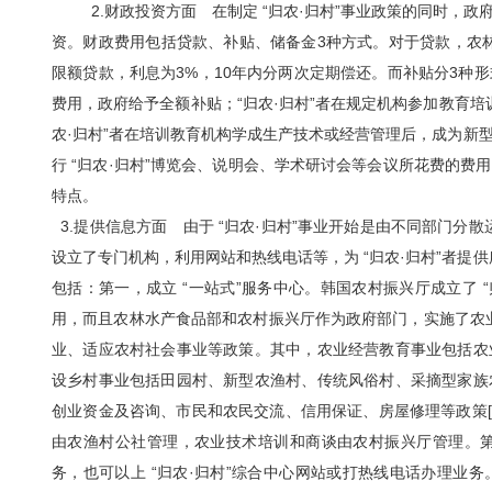
2.财政投资方面 在制定 “归农·归村”事业政策的同时，
资。财政费用包括贷款、补贴、储备金3种方式。对于贷款，农林
限额贷款，利息为3%，10年内分两次定期偿还。而补贴分3种
费用，政府给予全额补贴；“归农·归村”者在规定机构参加教育培训
农·归村”者在培训教育机构学成生产技术或经营管理后，成为新
行 “归农·归村”博览会、说明会、学术研讨会等会议所花费的
特点。
3.提供信息方面 由于 “归农·归村”事业开始是由不同部门分散
设立了专门机构，利用网站和热线电话等，为 “归农·归村”者提供
包括：第一，成立 “一站式”服务中心。韩国农村振兴厅成立了 
用，而且农林水产食品部和农村振兴厅作为政府部门，实施了农业
业、适应农村社会事业等政策。其中，农业经营教育事业包括农
设乡村事业包括田园村、新型农渔村、传统风俗村、采摘型家族
创业资金及咨询、市民和农民交流、信用保证、房屋修理等政策[
由农渔村公社管理，农业技术培训和商谈由农村振兴厅管理。第
务，也可以上 “归农·归村”综合中心网站或打热线电话办理业