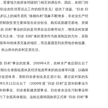
执行，需要地方政府各同级部门相互协调合作。因此，各部门间
职业农民培育试点工作的指导意见》提供了借鉴。“归农·归
岁以上的城市居民 “移都向村”现象不断增多，非农业生产经
府财政投资主要体现在农业创业、购买或新建宅基地、房屋
归农·归村”事业的目的是培养农业后继劳动力，增强农村发展
为主体，“归农·归村”者的需求作为政策制定的方向，采取
到政策和补助体系完备的地区，而且最愿意到农用地价格低廉、
、依山傍水的农村定居生活。
·归村”事业的发展。2009年4月，农林水产食品部出台了
高峰期出生者面临退休及经济低迷带来的就业难等问题，以确保
构建促进体系，资助归农者创业及定居计划。通过该对策的实
5月11日出台了 《2009年度 “归农·归村”定居补助事业方
补助事业、归农者新建房屋事业、归农者农业实习制事业和
行了全面具体规划。这标志着韩国政府正式将 “归农·归村”事