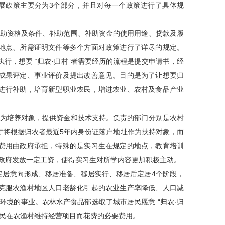
发展政策主要分为3个部分，并且对每一个政策进行了具体规
补助资格及条件、补助范围、补助资金的使用用途、贷款及履
地点、所需证明文件等多个方面对政策进行了详尽的规定。
执行，想要 “归农·归村”者需要经历的流程是提交申请书，经
成果评定、事业评价及提出改善意见。目的是为了让想要归
进行补助，培育新型职业农民，增进农业、农村及食品产业
”者为培养对象，提供资金和技术支持。负责的部门分别是农村
厅将根据归农者最近5年内身份证落户地址作为扶持对象，而
费用由政府承担，特殊的是实习生在规定的地点，教育培训
，政府发放一定工资，使得实习生对所学内容更加积极主动。
为定居意向形成、移居准备、移居实行、移居后定居4个阶段，
克服农渔村地区人口老龄化引起的农业生产率降低、人口减
居环境的事业。农林水产食品部选取了城市居民愿意 “归农·归
居民在农渔村维持经营项目而花费的必要费用。