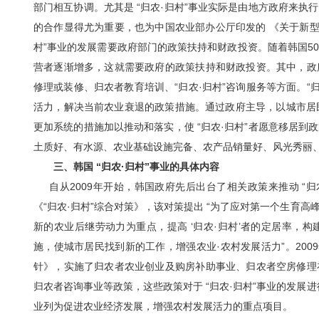
部门相互协调。尤其是 “归农·归村”事业实际是由地方政府来
的合作显得尤为重要，也为中国农业部办公厅印发的 《关于新型
村”事业的发展需要政府部门的政策扶持和财政投资。随着韩国50
营者逐渐增多，这就需要政府的政策扶持和财政投资。其中，政
修理或装修、归农者教育培训、“归农·归村”咨询服务等方面。“
活力，解决当前农业衰退的政策措施。通过政府主导，以城市居民
更加系统的措施加以推动和落实，使 “归农·归村”者愿意移居
土质好、有水源、农业基础设施完备、农产品销量好、风光秀丽
三、韩国 “归农·归村”事业的具体内容
自从2009年开始，韩国政府先后出台了相关政策来推动 “归农
《“归农·归村”综合对策》，该对策提出 “为了应对第一个生育
新的农业后继劳动力为重点，提高 ‘归农·归村’者的定居率，
施，使城市居民找到新的工作，增强农业·农村发展活力”。2009年
针》，实施了归农者农业创业及购房补助事业、归农者空房修理
归农者咨询事业等政策，这些政策对于 “归农·归村”事业的发展进
业列为促进农业经济发展，增强农村发展活力的重点项目。