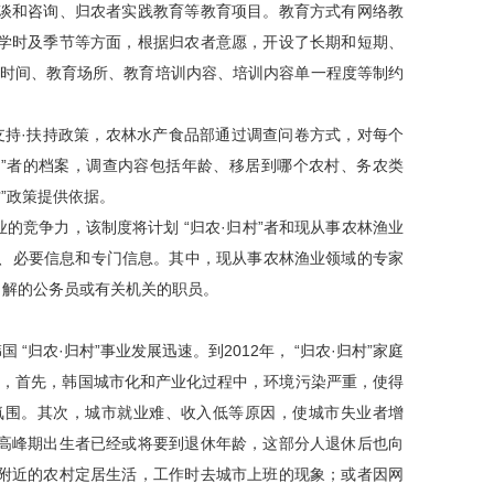
谈和咨询、归农者实践教育等教育项目。教育方式有网络教
学时及季节等方面，根据归农者意愿，开设了长期和短期、
教育时间、教育场所、教育培训内容、培训内容单一程度等制约
持·扶持政策，农林水产食品部通过调查问卷方式，对每个
归村”者的档案，调查内容包括年龄、移居到哪个农村、务农类
”政策提供依据。
业的竞争力，该制度将计划 “归农·归村”者和现从事农林渔业
息、必要信息和专门信息。其中，现从事农林渔业领域的专家
常了解的公务员或有关机关的职员。
“归农·归村”事业发展迅速。到2012年， “归农·归村”家庭
其原因，首先，韩国城市化和产业化过程中，环境污染严重，使得
的氛围。其次，城市就业难、收入低等原因，使城市失业者增
高峰期出生者已经或将要到退休年龄，这部分人退休后也向
附近的农村定居生活，工作时去城市上班的现象；或者因网