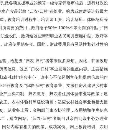
政府先做各项支援事业的预算，经专家评委审核后，进行财政投
水产食品部给 “归农·归村”者创业、购房或建房等进行最大
形式，教育培训过程中，培训师工资、培训场所、体验场所等
所需要的费用，政府给予50%~100%不等比例的补贴；“归
型职业农民，政府给这些新型职业农民每月定额补贴。政府举
费用，政府使用储备金。因此，财政费用具有灵活性和针对性的
运营，给想要 “归农·归村”者带来很多麻烦。因此，韩国政府
所需信息，这是 “归农·归村”事业发展的重点内容。主要措施
“归农·归村”综合中心，该中心不仅起到宣传和提供信息的作
经营教育及 “归农·归村”教育事业、支援住房及建设乡村事
业产业实习制、归农教育、归农者住房体验事业等政策；建
农庄、农村体验村等建设项目；适应农村社会事业包括支援
8]。从业务上看，金融部门由农协管理，农用地和住房信息
二，建立网站。“归农·归村”者既可以亲自到该中心办理业
务。网站内容有相关的政策、成功案例、网上教育培训、农用