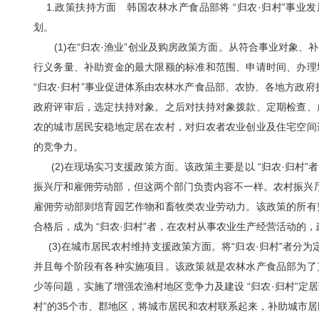
1.政策扶持方面 韩国农林水产食品部将 “归农·归村”事业
划。
(1)在“归农·渔业”创业及购房政策方面。从符合事业对象、
行义务量、补助资金的最大限额的标准和范围、申请时间、办理
“归农·归村”事业促进体系由农林水产食品部、农协、各地方政府
政府评审后，选定扶持对象。之后对扶持对象拨款、定期检查、
农的城市居民安稳地定居在农村，对归农者农业创业及住宅空间
的竞争力。
(2)在现场实习支援政策方面。该政策主要是以 “归农·归村
振兴厅和雇佣劳动部，但这两个部门负责内容不一样。农村振兴
雇佣劳动部则培育园艺作物和畜牧类农业劳动力。该政策的所有
合格后，成为 “归农·归村”者，在农村从事农业生产经营活动的
(3)在城市居民农村维持支援政策方面。将“归农·归村”者分
并且每个阶段有各种实施项目。该政策就是农林水产食品部为了
少等问题，实施了增强农渔村地区竞争力及建设 “归农·归村”定
村”的35个市、郡地区，将城市居民和农村联系起来，补助城市