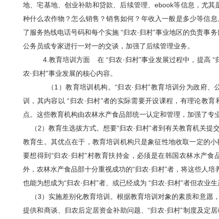
地、宅基地、创业补助和贷款、后续管理、ebook等信息，尤其
种什么农作物？怎么销售？销售如何？年收入一般是多少等信息
了服务热线电话号码和每个实施 “归农·归村”事业地区的负责事务
公务员或专家进行一对一的交谈，加强了后续管理业务。
4.教育培训方面 在 “归农·归村”事业发展过程中，提高 
农·归村”事业发展的核心内容。
（1）教育培训机构。“归农·归村”教育培训分为政府、公共
训，其内容以 “归农·归村”者的实际需要开设课程，有理论教育
点。这些教育机构由农林水产食品部统一认定和管理，加强了专
（2）教育生选拔方式。想要“归农·归村”者到有关教育机关提
教育生。其优点在于，教育培训机构只是象征性地收取一定的小额
要想得到“归农·归村”村教育扶持金，必须是在韩国农林水产
外，农林水产食品部十分重视成功的“归农·归村”者，将这些人培养
也能为想成为“归农·归村”者、或已经成为 “归农·归村”者但农
（3）实施差别化教育培训。根据教育培训对象的素质和意愿，
提供和商谈、归农后定居资金补助问题、“归农·归村”制度及定