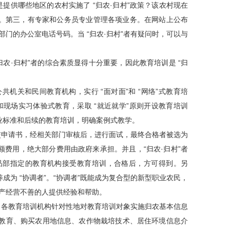
是提供哪些地区的农村实施了 “归农·归村”政策？该农村现在
。第三，有专家和公务员专业管理各项业务。在网站上公布
部门的办公室电话号码。当 “归农·归村”者有疑问时，可以与
“归农·归村”者的综合素质显得十分重要，因此教育培训是 “归
机关和民间教育机构，实行 “面对面”和 “网络”式教育培
和现场实习体验式教育，采取 “就近就学”原则开设教育培训
业标准和后续的教育培训，明确案例式教学。
交申请书，经相关部门审核后，进行面试，最终合格者被选为
费用，绝大部分费用由政府来承担。并且，“归农·归村”者
食品部指定的教育机构接受教育培训，合格后，方可得到。另
成为 “协调者”。“协调者”既能成为复合型的新型职业农民，
业生产经营不善的人提供经验和帮助。
各教育培训机构针对性地对教育培训对象实施归农基本信息
居教育、购买农用地信息、农作物栽培技术、居住环境信息介