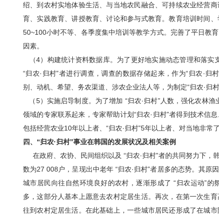
绍、到农村实地体验生活、与当地农民融合、可持续农业经营商
育、实践教育、讲授教育、讨论和参与式教育。教育培训时间、
50~100小时不等、各季度集中培训等教学方式。完善了平日
因素。
（4）构建统计资料数据库。为了更好地实施动态管理和落实支
“归农·归村”者进行调查，调查的数据存储起来，作为“归农·
别、动机、希望、务农渠道、涉农企业法人等，为制定“归农·归村
（5）实施启导制度。为了增加 “归农·归村”人数，强化农林渔
领域的专家联系起来，专家帮助计划“归农·归村”者得到技术信
包括经营农业10年以上者、“归农·归村”5年以上者、对当地非
四、“归农·归村”事业在韩国的发展状况及相关案例
在政府、农协、民间组织以及 “归农·归村”者的共同努力下，韩国 
数为27 008户，呈现出中老年 “归农·归村”者居多的态势。
城市居民向往自然环境良好的农村，逐渐形成了 “归农运动”
多，这部分人基本上愿意去农村定居生活。再次，在第一次生育
往到农村定居生活。在此基础上，一些城市居民还形成了在城市