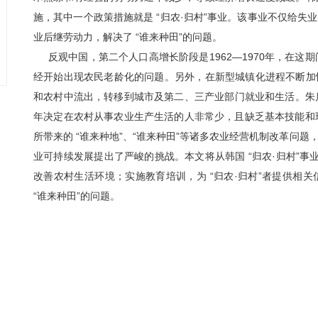
施，其中一个政策措施就是 “归农·归村”事业。该事业不仅给
业后继劳动力，解决了 “谁来种田”的问题。
反观中国，第二个人口高增长阶段是1962—1970年，在这
经开始出现农民老龄化的问题。另外，在新型城镇化进程不断加
和农村中流出，转移到城市及第二、三产业部门就业和生活。朱启臻
年决定在农村从事农业生产生活的人非常少，且缺乏基本技能和现
所带来的 “谁来种地”、“谁来种田”等诸多农业经营机制改革问
业可持续发展提出了严峻的挑战。本文将从韩国 “归农·归村”
改善农村生活环境；实施教育培训，为 “归农·归村”者提供相
“谁来种田”的问题。