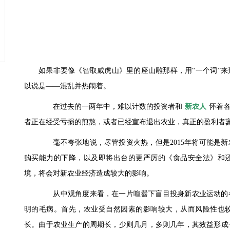
如果非要像《智取威虎山》里的座山雕那样，用“一个词”来
以说是——混乱并热闹着。
在过去的一两年中，难以计数的投资者和
新农人
怀着
者正在经受亏损的煎熬，或者已经宣布退出农业，真正的盈利者
毫不夸张地说，尽管投资火热，但是2015年将可能是新
购买能力的下降，以及即将出台的更严厉的《食品安全法》和
境，将会对新农业经济造成较大的影响。
从中观角度来看，在一片喧嚣下盲目投身新农业运动的各
明的毛病。首先，农业受自然因素的影响较大，从而风险性也
长。由于农业生产的周期长，少则几月，多则几年，其效益形成