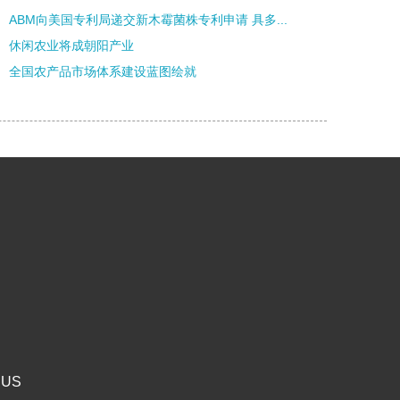
ABM向美国专利局递交新木霉菌株专利申请 具多...
休闲农业将成朝阳产业
全国农产品市场体系建设蓝图绘就
 US