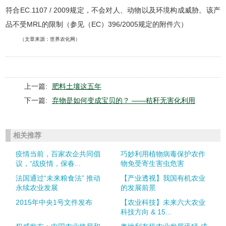
符合EC.1107 / 2009规定，不会对人、动物以及环境构成威胁。该产
品不受MRL的限制（参见（EC）396/2005规定的附件六）
（文章来源：世界农化网）
上一篇:
肥料土壤这五年
下一篇:
弃物是如何变成宝贝的？ ——秸秆无害化利用
相关推荐
疫情当前，百家农企共同倡
巧妙利用植物病毒保护农作
议，“战疫情，保春...
物免受寄生害虫危害
法国通过“未来粮食法” 推动
【产业透视】我国有机农业
永续农业发展
的发展前景
2015年中央1号文件发布
【农业科技】未来六大农业
科技方向 & 15...