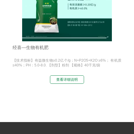
经喜—生物有机肥
【技术指标】有益微生物≥0.2亿个/g；N+P2O5+K2O ≥6%； 有机质
≥40%；PH：5.0-8.0. 【剂型】粉剂 【规格】40千克/袋
查看详细说明