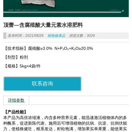
顶蕾—含腐殖酸大量元素水溶肥料
发布时间：2021/08/26
植物健康品
浏览次数：3026
【技术指标】腐殖酸≥3.0% N+P₂O₅+K₂O≥20.0%
【剂型】粉剂
【规格】5kg×4袋/件
联系咨询
详细参数
【产品性能】
本产品为高倍浓缩液，内含多种营养元素，能迅速激活植物体内的多
种酶系，促进新陈代谢。施用后可增强植物的抗病、抗逆、抗倒伏能
力，使植株健壮，根系发达，籽粒饱满，增加果实单果重，能使果实