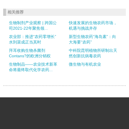
相关推荐
生物制剂产业观察 | 跨国公
快速发展的生物农药市场，
司2021-22年聚焦领...
机遇与挑战并存
农业部：推进“农药零增长”
新型生物农药“海岛素”：向
水到渠成正当其时
大海要“农药”
拜耳收购生物杀菌剂
中科院昆明植物所研制出天
Contans?的欧洲分销权
然创新抗病毒农药
生物制品——农业技术新革
微生物与有机农业
命将最终取代化学农药...