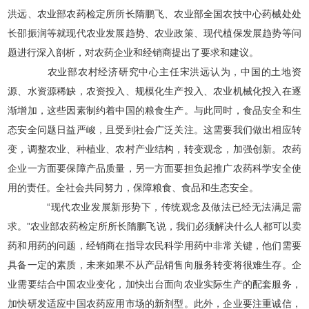
洪远、农业部农药检定所所长隋鹏飞、农业部全国农技中心药械处处
长邵振润等就现代农业发展趋势、农业政策、现代植保发展趋势等问
题进行深入剖析，对农药企业和经销商提出了要求和建议。
农业部农村经济研究中心主任宋洪远认为，中国的土地资
源、水资源稀缺，农资投入、规模化生产投入、农业机械化投入在逐
渐增加，这些因素制约着中国的粮食生产。与此同时，食品安全和生
态安全问题日益严峻，且受到社会广泛关注。这需要我们做出相应转
变，调整农业、种植业、农村产业结构，转变观念，加强创新。农药
企业一方面要保障产品质量，另一方面要担负起推广农药科学安全使
用的责任。全社会共同努力，保障粮食、食品和生态安全。
“现代农业发展新形势下，传统观念及做法已经无法满足需
求。”农业部农药检定所所长隋鹏飞说，我们必须解决什么人都可以卖
药和用药的问题，经销商在指导农民科学用药中非常关键，他们需要
具备一定的素质，未来如果不从产品销售向服务转变将很难生存。企
业需要结合中国农业变化，加快出台面向农业实际生产的配套服务，
加快研发适应中国农药应用市场的新剂型。此外，企业要注重诚信，