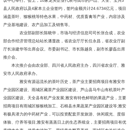
议中心举行。会上，10家龙头企业代表与我市的芦山、天全、宝兴3
县人民政府以及4家本土企业签约，签约金额共计24.6734亿元，项目
涵盖茶叶、猕猴桃等特色水果，中药材、优质畜禽等产业，内容涉及
产业基地建设、农产品加工及销售等。
农业部副部长陈晓华，市场与经济信息司司长张合成，农业
部合作经济管理总站站长潘显政，省农业厅厅长任永昌，省农业厅副
厅长涂建华等出席会议。市委副书记、市长陈越良，副市长廖磊出席
推介会。
本次推介会由农业部、四川省人民政府主办，四川省农业厅、雅
安市人民政府承办。
雅安有源远流长的茶叶历史，茶产业主要招商项目有雅安市
产业园区建设、雨城区藏茶产业园区建设、芦山县马牛山有机茶叶产
业园区建设、天全县有机产业发展;雅安有特色鲜明的果蔬产业，主要
招商项目有雨城区猕猴桃加工、石棉县水果蔬菜产业园区建设等;雅安
有极具潜力的中药材产业，可以投资配套开发旅游、休闲观光、度假
体验、疗养等项目;雅安有蒸蒸日上的生态养殖业，主要招商项目有优