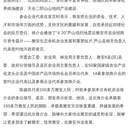
质猪肉生产、优质肉鸡加工、荥经黄牛繁育养殖、雨城区肉羊标准化
养殖场建设、天全二郎山山地鸡产业建设。
参会企业代表在发言时表示，将发挥企业的资金、技术、人
才和市场等方面的优势，支持灾区的重建和发展，自觉承担起回馈社
会的应尽责任。推介会播放了“4·20”芦山强烈地震后雅安市农业招商
引资专题片——雅安生态有机农业发展和重塑短片;芦山县相关负责人
代表签约地方政府发言。
市委农工委、农业局、林业局主要负责人，雅安8县(区)县
委、政府分管领导及县区农业局主要负责人，近50家国家级农业产业
化龙头企业及中国农产品市场协会会员单位代表、14家参加推介会的
签约企业代表以及参展企业代表参加推介会。
陈越良代表150多万雅安人民，对前来参加本次有机农业推
介会的各位领导、嘉宾、朋友表示欢迎。他说，这次推介会承载着
150多万雅安人民的期盼，承载着雅安灾后恢复重建、跨越发展的希
望，希望通过此次推介会，能够向大家传达雅安的诚意和友谊，能够
让更多朋友了解雅安，投资雅安，在雅安兴业发展。