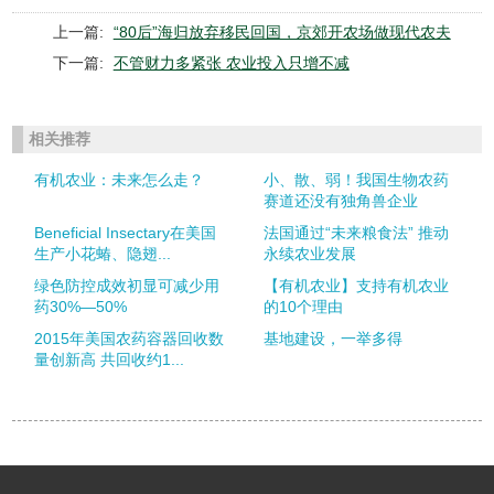
上一篇:
“80后”海归放弃移民回国，京郊开农场做现代农夫
下一篇:
不管财力多紧张 农业投入只增不减
相关推荐
有机农业：未来怎么走？
小、散、弱！我国生物农药
赛道还没有独角兽企业
Beneficial Insectary在美国
法国通过“未来粮食法” 推动
生产小花蝽、隐翅...
永续农业发展
绿色防控成效初显可减少用
【有机农业】支持有机农业
药30%—50%
的10个理由
2015年美国农药容器回收数
基地建设，一举多得
量创新高 共回收约1...