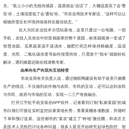
关。“装上小小的无线传感器，蔬菜就会‘说话’了，大棚温度高了会‘警
告’你，土壤湿度低了会‘通知’你。”市农业局技术专家说，“这样可以让
植物所需生长环境持续保持在最佳状态。”
在大兴区农业技术示范站基地，这里只通过一台电脑、一部
手机，农技人员坐在中控室就能掌控整个菜园，标准园摇身一变成了
智慧农园。瓜果蔬菜该不该浇水，施肥打药怎样保持精确度，温湿
度、光照、二氧化碳浓度等如何按需供给，只需发个“指令”就能轻松
解决，遇到难题还能在线请教专家。
由单向生产向双向互动转变
市农业局有关负责人说，通过物联网建设有助于改变只侧重
生产的情况，不仅做到农作物与农民、市民的互动，还可以达到农民
与市民、政府与市场的互动，实现一二三产有效融合。
打开江宇虹手机安装的APP软件，记者看到订制“私家菜园”的城
市白领们可接近实时监控自家菜地长势，查看菜棚各项数据，并随时
下单和预订送菜。这些都市的“菜农”建立了“种地”微信圈，和农庄主
及技术人员热烈讨论各种问题，很多人甚至开始研究起绿色防控、智