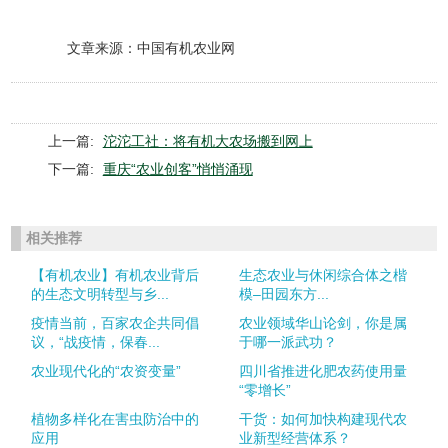
文章来源：
中国有机农业网
上一篇:
沱沱工社：将有机大农场搬到网上
下一篇:
重庆“农业创客”悄悄涌现
相关推荐
【有机农业】有机农业背后
生态农业与休闲综合体之楷
的生态文明转型与乡...
模–田园东方...
疫情当前，百家农企共同倡
农业领域华山论剑，你是属
议，“战疫情，保春...
于哪一派武功？
农业现代化的“农资变量”
四川省推进化肥农药使用量
“零增长”
植物多样化在害虫防治中的
干货：如何加快构建现代农
应用
业新型经营体系？