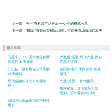
上一篇:
关于“有机农产品最后一公里”的模式分享
下一篇:
“80后”海归放弃移民回国，京郊开农场做现代农夫
相关推荐
问题来了：中国耕地退化面
大数据“逼近”现代农业 促农
积超四成 土地呈...
产品大流通
知识帖：做有机农业常见的
全国各地的“休闲农场”发展
46个问题
情况
现代金融如何助力农业发
农业“减肥”，作物更美
展？
独家秘笈：休闲农场策划、
规划、设计要点大归纳
我国有机食品市场需求持续
增长