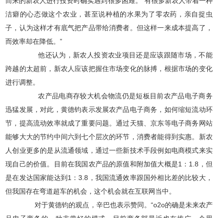
而来的新农人进行投资时确实遇到很多困难。“有很多新农人带着一种
洁癖的心态做这个农业，甚至说种植的水果为了零农药，亲自捉虫
子，认为这样才有底气把产品带给消费者。但这样一来成本提高了，
而效率却在降低。”
他还认为，新农人投资农业项目还是应该跟随市场，不能
跨越的太超前，新农人应该把握住市场变化的脉搏，根据市场的变化
进行调整。
农产品电商存较大机会物流仍是短板目前农产品电子商务
迅猛发展，对此，黄德钧表示发展农产品电子商务，如何缩短流动环
节，提高流动效率就成了重要问题。通过天猫、京东等电子商务网站
能够大大的节约中间六到七个层次的环节，消费者能得到实惠。新农
人创业更多的是从流通领域，通过一些新技术手段例如电商模式来实
现自己的价值。目前在我国农产品的原值和附加值大概是1：1.8，但
是在发达国家能达到1：3.8，我国流通效率跟国外相比差的比较大，
但我国存在弯道超车的机会，这个机会就在互联网当中。
对于黄德钧的观点，辛巴也表示赞同。“o2o的确是未来农产