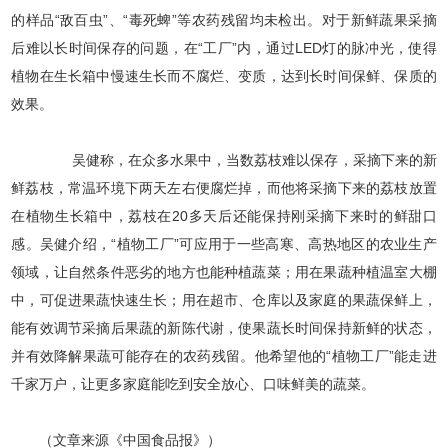
的样品“敌百虫”、“毒死蜱”等农药残留均未检出。对于新鲜蔬果采摘
后难以长时间保存的问题，在“工厂”内，通过LED灯的脉冲光，使得
植物在生长箱中慢速生长而不腐烂、变质，达到长时间保鲜、保质的
效果。
吴健称，在众多水果中，当数荔枝难以保存，采摘下来的新
鲜荔枝，常温环境下两天左右便腐烂掉，而他将采摘下来的荔枝放置
在植物生长箱中，荔枝在20多天后还能保持刚采摘下来时的鲜甜口
感。吴健介绍，“植物工厂”可应用于一些高寒、高热地区的农业生产
领域，让自然条件恶劣的地方也能种植蔬菜；用在果蔬种植温室大棚
中，可促进果蔬快速生长；用在超市、仓库以及家庭的果蔬保鲜上，
能有效调节采摘后果蔬的新陈代谢，使果蔬长时间保持新鲜的状态，
并有效降解果蔬可能存在的农药残留。他希望他的“植物工厂”能走进
千家万户，让更多家庭能吃到安全放心、口味鲜美的蔬菜。
（文章来源《中国食品报》）